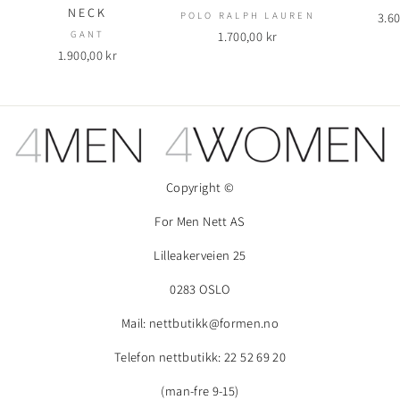
NECK
POLO RALPH LAUREN
3.60
GANT
1.700,00 kr
1.900,00 kr
Copyright ©
For Men Nett AS
Lilleakerveien 25
0283 OSLO
Mail: nettbutikk@formen.no
Telefon nettbutikk: 22 52 69 20
(man-fre 9-15)