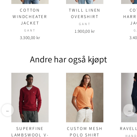
COTTON
TWILL LINEN
CO
WINDCHEATER
OVERSHIRT
HARR
JACKET
JA
GANT
GANT
1.900,00 kr
G
3.300,00 kr
3.40
Andre har også kjøpt
←
→
SUPERFINE
CUSTOM MESH
RAVEL
LAMBSWOOL V-
POLO SHIRT
HAND