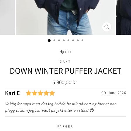
LUKK
(ESC)
Hjem
/
GANT
DOWN WINTER PUFFER JACKET
Ordinær
5.900,00 kr
pris
Karakter: 5.0 av 5 mulige
Forfatter:
Kari E
Testimonial
Dato:
09. June 2026
Tekst:
Veldig fornøyd med det jeg hadde bestilt på nett og fant et par
plagg til som jeg har vært på jakt etter en stund 😉
FARGER