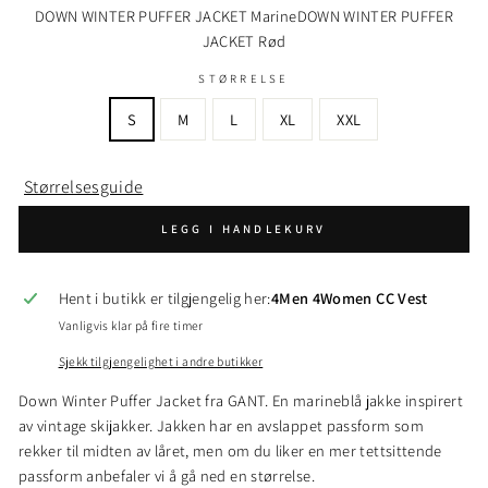
DOWN WINTER PUFFER JACKET Marine
DOWN WINTER PUFFER
JACKET Rød
STØRRELSE
S
M
L
XL
XXL
Størrelsesguide
LEGG I HANDLEKURV
Hent i butikk er tilgjengelig her:
4Men 4Women CC Vest
Vanligvis klar på fire timer
Sjekk tilgjengelighet i andre butikker
Down Winter Puffer Jacket fra GANT. En marineblå jakke inspirert
av vintage skijakker. Jakken har en avslappet passform som
rekker til midten av låret, men om du liker en mer tettsittende
passform anbefaler vi å gå ned en størrelse.