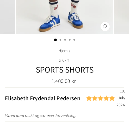
LUKK
(ESC)
Hjem
/
GANT
SPORTS SHORTS
Ordinær
1.400,00 kr
pris
Testimonial
Dato
10.
Karak
Forfatter:
Elisabeth Frydendal Pedersen
July
2026
Tekst:
Varen kom raskt og var over forventning.