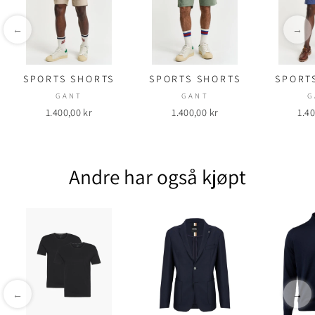
←
→
SPORTS SHORTS
SPORTS SHORTS
SPORT
GANT
GANT
G
1.400,00 kr
1.400,00 kr
1.40
Andre har også kjøpt
←
→