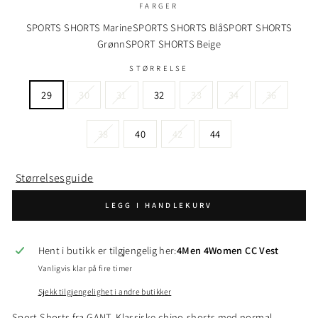
FARGER
SPORTS SHORTS Marine
SPORTS SHORTS Blå
SPORT SHORTS
Grønn
SPORT SHORTS Beige
STØRRELSE
29
30
31
32
33
34
36
38
40
42
44
Størrelsesguide
LEGG I HANDLEKURV
Hent i butikk er tilgjengelig her:
4Men 4Women CC Vest
Vanligvis klar på fire timer
Sjekk tilgjengelighet i andre butikker
Sport Shorts fra GANT. Klassiske chino-shorts med normal