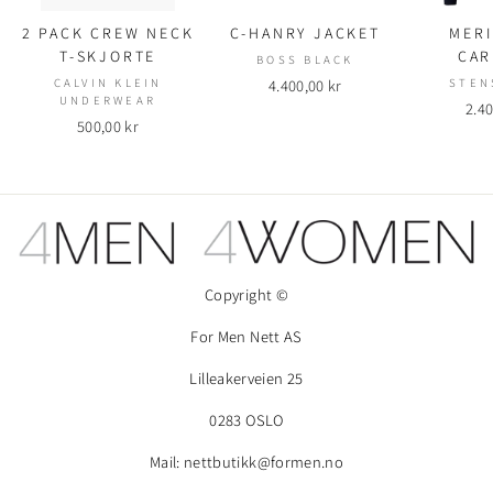
2 PACK CREW NECK
C-HANRY JACKET
MERI
T-SKJORTE
CAR
BOSS BLACK
CALVIN KLEIN
4.400,00 kr
STEN
UNDERWEAR
2.40
500,00 kr
Copyright ©
For Men Nett AS
Lilleakerveien 25
0283 OSLO
Mail: nettbutikk@formen.no