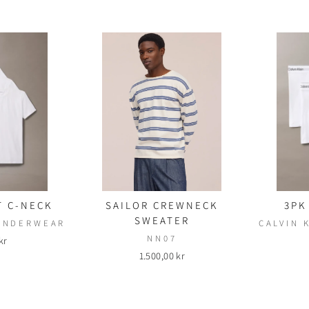
T C-NECK
SAILOR CREWNECK
3PK
SWEATER
 UNDERWEAR
CALVIN 
NN07
kr
1.500,00 kr