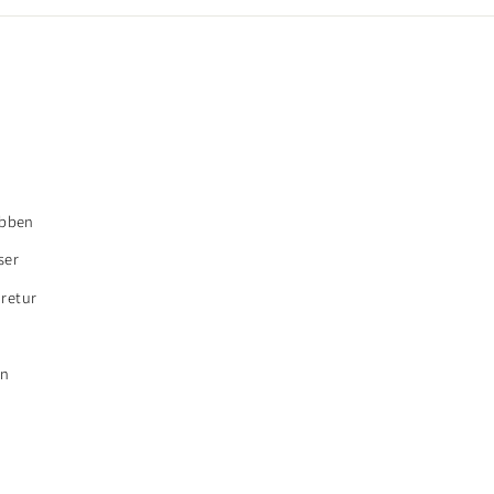
bben
ser
 retur
en