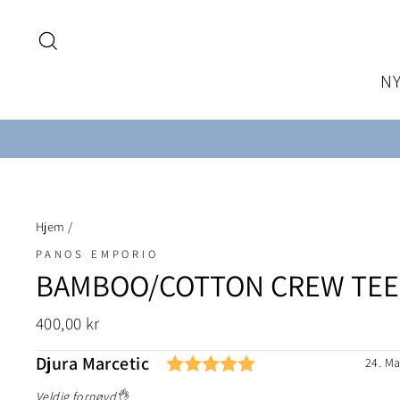
Hopp
til
Søk
innhold
N
Hjem
/
PANOS EMPORIO
BAMBOO/COTTON CREW TEE
Ordinær
400,00 kr
pris
Karakter: 5.0 av 5 
Forfatter:
Djura Marcetic
Testimonial
Dato:
24. Ma
Tekst:
Veldig fornøyd👌