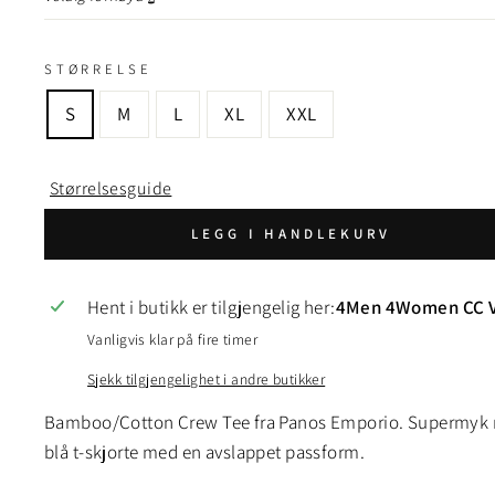
STØRRELSE
S
M
L
XL
XXL
Størrelsesguide
LEGG I HANDLEKURV
Hent i butikk er tilgjengelig her:
4Men 4Women CC V
Vanligvis klar på fire timer
Sjekk tilgjengelighet i andre butikker
Bamboo/Cotton Crew Tee fra Panos Emporio. Supermyk
blå t-skjorte med en avslappet passform.