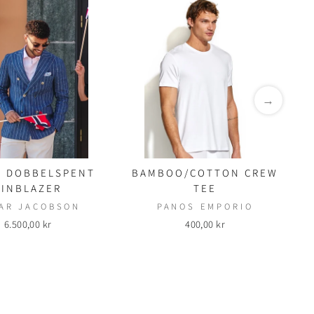
→
S DOBBELSPENT
BAMBOO/COTTON CREW
3
LINBLAZER
TEE
AR JACOBSON
PANOS EMPORIO
6.500,00 kr
400,00 kr