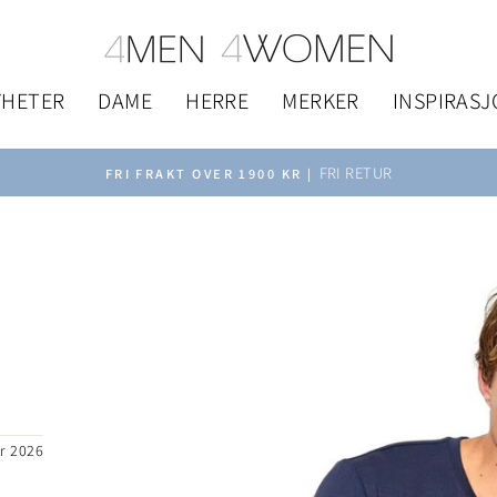
YHETER
DAME
HERRE
MERKER
INSPIRAS
FRI RETUR
FRI FRAKT OVER 1900 KR |
Pause
slideshow
mulige
r 2026