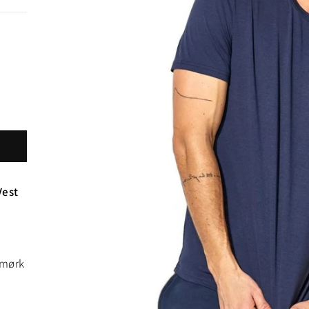
est
 mørk