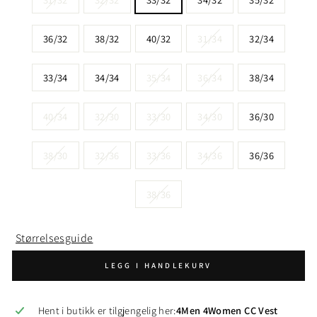
36/32
38/32
40/32
31/34
32/34
33/34
34/34
35/34
36/34
38/34
40/34
32/30
33/30
34/30
36/30
38/30
32/36
33/36
34/36
36/36
38/36
Størrelsesguide
LEGG I HANDLEKURV
Hent i butikk er tilgjengelig her:
4Men 4Women CC Vest