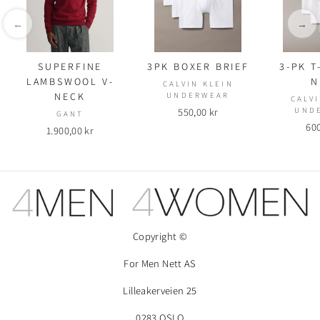
←
→
SUPERFINE
3PK BOXER BRIEF
3-PK T
LAMBSWOOL V-
N
CALVIN KLEIN
NECK
UNDERWEAR
CALV
550,00 kr
UND
GANT
600
1.900,00 kr
Copyright ©
For Men Nett AS
Lilleakerveien 25
0283 OSLO