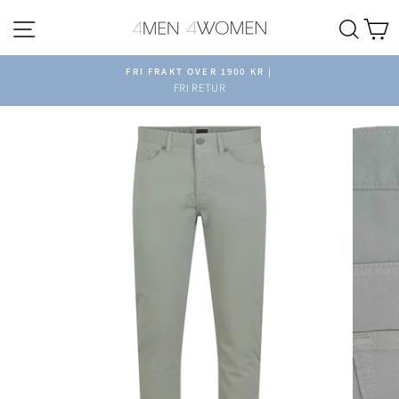
Hopp
Sidenavigering
Søk
H
til
innhold
FRI FRAKT OVER 1900 KR |
FRI RETUR
Pause
slideshow