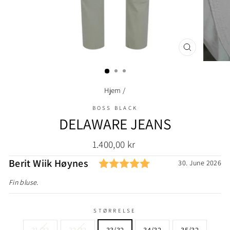
LUKK
(ESC)
Hjem
/
BOSS BLACK
DELAWARE JEANS
Ordinær
1.400,00 kr
pris
Karakter: 5.0 av 5
Forfatter:
Berit Wiik Høynes
Testimonial
Dato:
30. June 2026
Tekst:
Fin bluse.
STØRRELSE
31/32
32/32
33/32
34/32
35/32