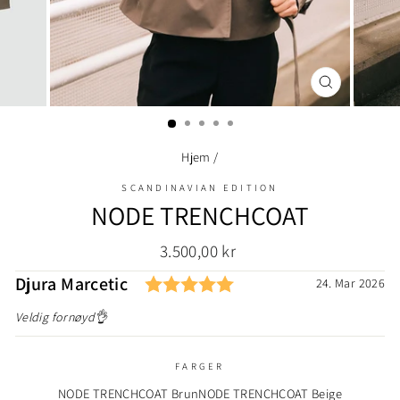
LUKK
(ESC)
Hjem
/
SCANDINAVIAN EDITION
NODE TRENCHCOAT
Ordinær
3.500,00 kr
pris
Karakter: 5.0 av 5 mul
Forfatter:
Djura Marcetic
Testimonial
Dato:
24. Mar 2026
Tekst:
Veldig fornøyd👌
FARGER
NODE TRENCHCOAT Brun
NODE TRENCHCOAT Beige