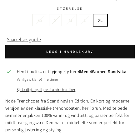
STØRRELSE
XS
S
M
L
XL
Størrelsesguide
LEGG I HANDLEKURV
Hent i butikk er tilgjengelig her:
4Men 4Women Sandvika
Vanligvis klar på fire timer
Sjekk tilgjengelighet i andre butikker
Node Trenchcoat fra Scandinavian Edition. En kort og moderne
versjon av den klassiske trenchcoaten, her i brun. Med teipede
sømmer er jakken 100% vann- og vindtett, og passer perfekt for
mildt overgangsvær. Den har et midjebelte som er perfekt for
personlig justering og styling.