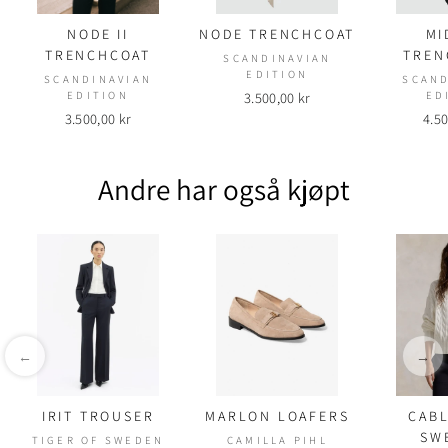
NODE II
NODE TRENCHCOAT
MI
TRENCHCOAT
TREN
SCANDINAVIAN
EDITION
SCANDINAVIAN
SCAND
EDITION
3.500,00 kr
ED
3.500,00 kr
4.50
Andre har også kjøpt
←
→
IRIT TROUSER
MARLON LOAFERS
CABL
SW
TIGER OF SWEDEN
CAMILLA PIHL