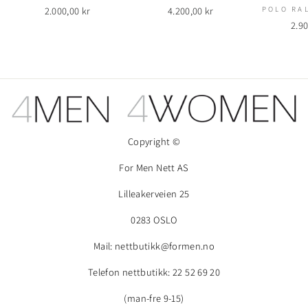
2.000,00 kr
4.200,00 kr
POLO RA
2.90
Copyright ©
For Men Nett AS
Lilleakerveien 25
0283 OSLO
Mail: nettbutikk@formen.no
Telefon nettbutikk: 22 52 69 20
(man-fre 9-15)